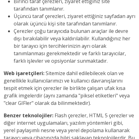
Birinci taraf çerezleri, ziyaret ettiğiniz site
tarafından tanımlanır.
Üçüncü taraf çerezleri, ziyaret ettiğiniz sayfadan ayrı
olarak üçüncü kişi site tarafından tanımlanır.
Çerezler çoğu tarayıcıda bulunan araçlar ile devre
dışı bırakılabilir veya kaldırılabilir. Kullandığınız her
bir tarayıcı için tercihlerinizin ayrı olarak
tanımlanması gerekmektedir ve farklı tarayıcılar,
farklı işlevler ve opsiyonlar sunmaktadır.
Web işaretçileri:
Sitemize dahil edilebilecek olan ve
genellikle kullanıcılarımızı ve kullanıcı davranışlarını
tespit etmek için çerezler ile birlikte çalışan ufak kısa
grafik imgelerdir (aynı zamanda "piksel etiketleri" veya
"clear GIFler" olarak da bilinmektedir).
Benzer teknolojiler:
Flash çerezler, HTML 5 çerezler ve
diğer internet uygulamaları, yazılım yöntemleri gibi,
yerel paylaşımlı nesne veya yerel depolama kullanarak
tarayıcı veya cihazınızda bilgi saklayan teknolojilerdir. Bu