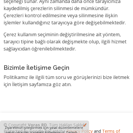
seçeneği sunar. Aynı zamanda daha önce tarayıcınıza
kaydedilmiş çerezlerin silinmesi de mümkündür.
Çerezleri kontrol edilmesine veya silinmesine ilişkin
işlemler kullandığınız tarayıcıya göre değişebilmektedir.
Çerez kullanım seçiminin değiştirilmesine ait yöntem,
tarayıcı tipine bağlı olarak değişmekte olup, ilgili hizmet
sağlayıcıdan öğrenilebilmektedir.
Bizimle İletişime Geçin
Politikamız ile ilgili tüm soru ve görüşlerinizi bize iletmek
için İletişim sayfamıza göz atın.
✓
© Copyright
Voras RD
. Tüm Hakları Saklıdır
Ziyaretinizi iyileştirmek için yasal düzenlemelere
Protected by Google ReCaptcha
Privacy Policy
and
Terms of
uygun çerezler (cookies) kullanıyoruz. Detaylı